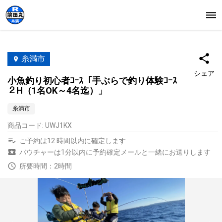
糸満市
シェア
小魚釣り初心者ｺｰｽ「手ぶらで釣り体験ｺｰｽ
２H（1名OK～4名迄）」
糸満市
商品コード
:
UWJ1KX
ご予約は12 時間以内に確定します
バウチャーは1分以内に予約確定メールと一緒にお送りします
所要時間：2時間