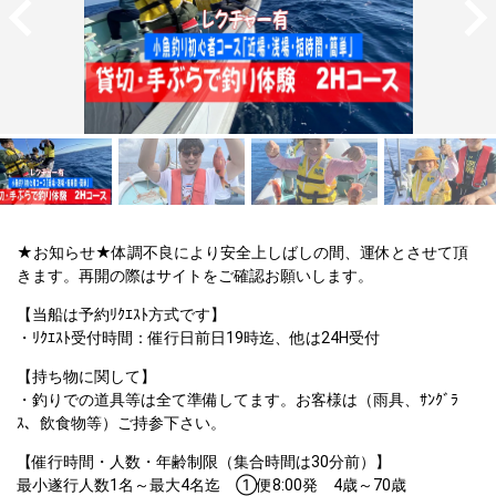
★お知らせ★体調不良により安全上しばしの間、運休とさせて頂
きます。再開の際はサイトをご確認お願いします。
【当船は予約ﾘｸｴｽﾄ方式です】

・ﾘｸｴｽﾄ受付時間：催行日前日19時迄、他は24H受付
【持ち物に関して】

・釣りでの道具等は全て準備してます。お客様は（雨具、ｻﾝｸﾞﾗ
ｽ、飲食物等）ご持参下さい。
【催行時間・人数・年齢制限（集合時間は30分前）】

最小遂行人数1名～最大4名迄　①便8:00発　4歳～70歳