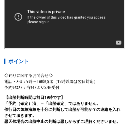
ポイント
◇釣りに関するお問合せ◇

電話・ﾒｰﾙ：9時～18時頃迄（18時以降は翌日対応）

予約ﾘｸｴｽﾄ：当ｻｲﾄより24H受付
【出船判断時間は前日19時です】

「予約（確定）済」＝「出船確定」ではありません。

催行日の気象海象を十分に判断して出船が可能か？の連絡を入れ
させて頂きます。

悪天候場合の出航中止の判断は悪しからずご理解くださいませ。