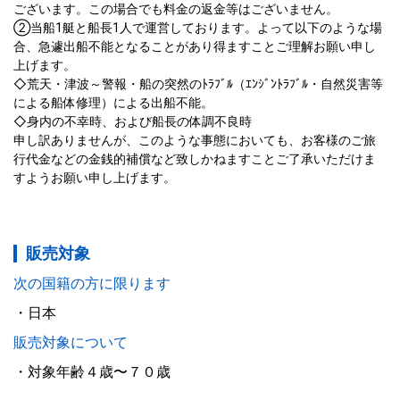
ございます。この場合でも料金の返金等はございません。

②当船1艇と船長1人で運営しております。よって以下のような場
合、急遽出船不能となることがあり得ますことご理解お願い申し
上げます。

◇荒天・津波～警報・船の突然のﾄﾗﾌﾞﾙ（ｴﾝｼﾞﾝﾄﾗﾌﾞﾙ・自然災害等
による船体修理）による出船不能。

◇身内の不幸時、および船長の体調不良時

申し訳ありませんが、このような事態においても、お客様のご旅
行代金などの金銭的補償など致しかねますことご了承いただけま
すようお願い申し上げます。
販売対象
次の国籍の方に限ります
日本
販売対象について
対象年齢４歳〜７０歳