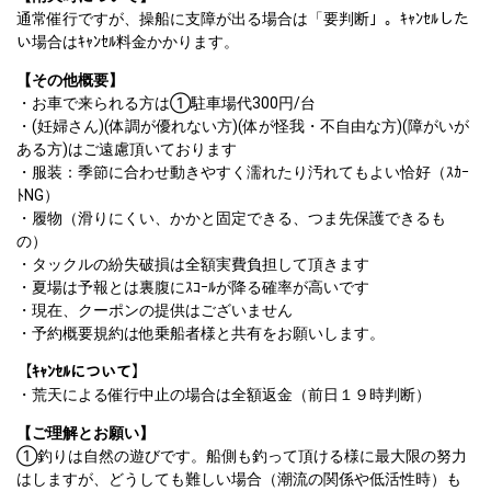
通常催行ですが、操船に支障が出る場合は「要判断」。ｷｬﾝｾﾙした
い場合はｷｬﾝｾﾙ料金かかります。
【その他概要】
・お車で来られる方は①駐車場代300円/台

・(妊婦さん)(体調が優れない方)(体が怪我・不自由な方)(障がいが
ある方)はご遠慮頂いております

・服装：季節に合わせ動きやすく濡れたり汚れてもよい恰好（ｽｶｰ
ﾄNG）

・履物（滑りにくい、かかと固定できる、つま先保護できるも
の）

・タックルの紛失破損は全額実費負担して頂きます

・夏場は予報とは裏腹にｽｺｰﾙが降る確率が高いです

・現在、クーポンの提供はございません

・予約概要規約は他乗船者様と共有をお願いします。
【ｷｬﾝｾﾙについて】
・荒天による催行中止の場合は全額返金（前日１９時判断）
【ご理解とお願い】
①釣りは自然の遊びです。船側も釣って頂ける様に最大限の努力
はしますが、どうしても難しい場合（潮流の関係や低活性時）も