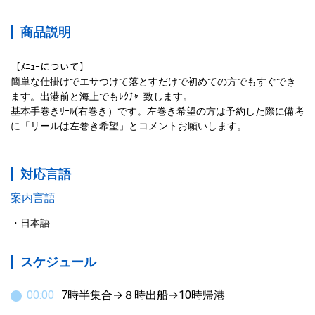
商品説明
【ﾒﾆｭｰについて】

簡単な仕掛けでエサつけて落とすだけで初めての方でもすぐでき
ます。出港前と海上でもﾚｸﾁｬｰ致します。

基本手巻きﾘｰﾙ(右巻き）です。左巻き希望の方は予約した際に備考
に「リールは左巻き希望」とコメントお願いします。
対応言語
案内言語
日本語
スケジュール
00
:
00
7時半集合→８時出船→10時帰港