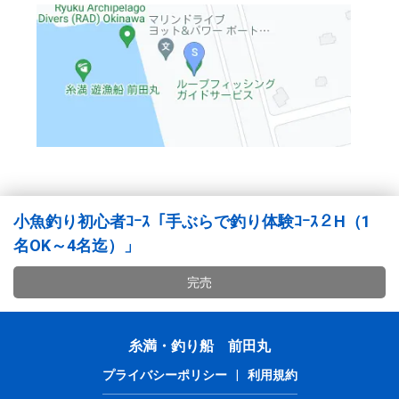
小魚釣り初心者ｺｰｽ「手ぶらで釣り体験ｺｰｽ２H（1
名OK～4名迄）」
完売
糸満・釣り船 前田丸
プライバシーポリシー
|
利用規約