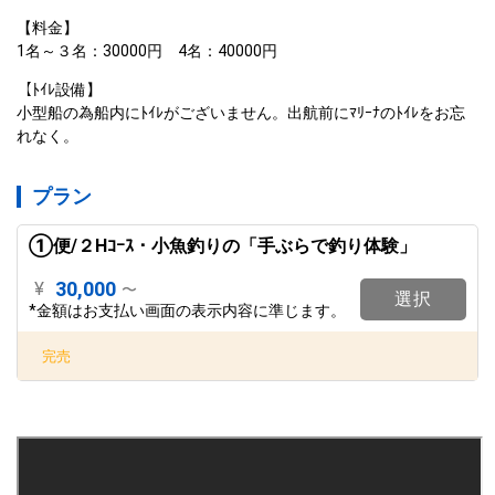
【料金】

1名～３名：30000円　4名：40000円
【ﾄｲﾚ設備】

小型船の為船内にﾄｲﾚがございません。出航前にﾏﾘｰﾅのﾄｲﾚをお忘
れなく。
プラン
①便/２Hｺｰｽ・小魚釣りの「手ぶらで釣り体験」
30,000
¥
〜
選択
*金額はお支払い画面の表示内容に準じます。
完売