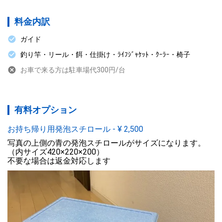
料金内訳
ガイド
釣り竿・リール・餌・仕掛け・ﾗｲﾌｼﾞｬｹｯﾄ・ｸｰﾗｰ・椅子
お車で来る方は駐車場代300円/台
有料オプション
お持ち帰り用発泡スチロール
-
¥
2,500
写真の上側の青の発泡スチロールがサイズになります。

（内サイズ420×220×200）

不要な場合は返金対応します